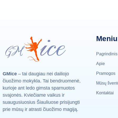
Meniu
Pagrindinis
Apie
GMice
– tai daugiau nei dailiojo
Pramogos
čiuožimo mokykla. Tai bendruomenė,
Mūsų švent
kurioje ant ledo gimsta sparnuotos
Kontaktai
svajonės. Kviečiame vaikus ir
suaugusiuosius Šiauliuose prisijungti
prie mūsų ir atrasti čiuožimo magiją.