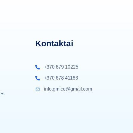
Kontaktai
+370 679 10225
+370 678 41183
info.gmice@gmail.com
ės