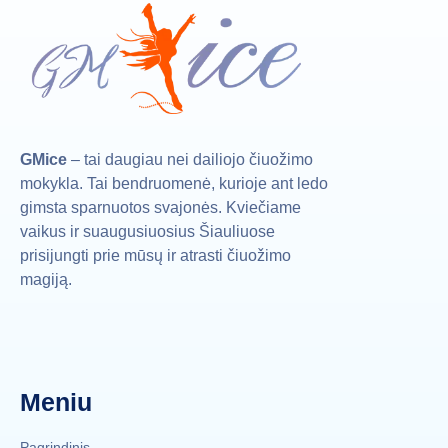
GMice
– tai daugiau nei dailiojo čiuožimo
mokykla. Tai bendruomenė, kurioje ant ledo
gimsta sparnuotos svajonės. Kviečiame
vaikus ir suaugusiuosius Šiauliuose
prisijungti prie mūsų ir atrasti čiuožimo
magiją.
Meniu
Pagrindinis