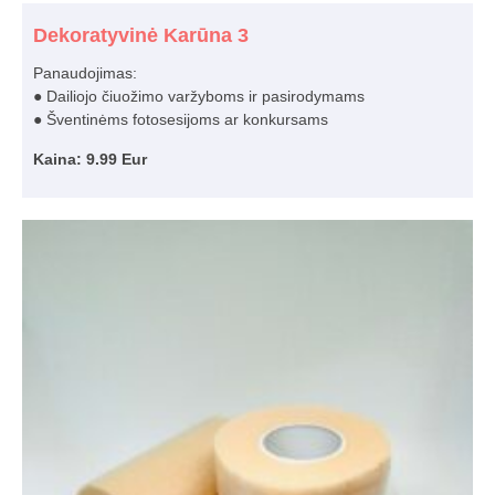
Dekoratyvinė Karūna 3
Panaudojimas:
● Dailiojo čiuožimo varžyboms ir pasirodymams
● Šventinėms fotosesijoms ar konkursams
Kaina: 9.99 Eur