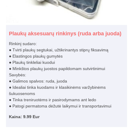
Plaukų aksesuarų rinkinys (ruda arba juoda)
Rinkinį sudaro:
● Tvirti plaukų segtukai, užtikrinantys stiprų fiksavimą
● Elastingos plaukų gumytės
● Plaukų tinkleliai kuodui
● Minkštos plaukų juostos papildomam sutvirtinimui
Savybės:
● Galimos spalvos: ruda, juoda
● Idealiai tinka kuodams ir klasikinėms varžybinėms
šukuosenoms
● Tinka treniruotėms ir pasirodymams ant ledo
● Patogi permatoma dėžutė laikymui ir transportavimui
Kaina: 9.99 Eur