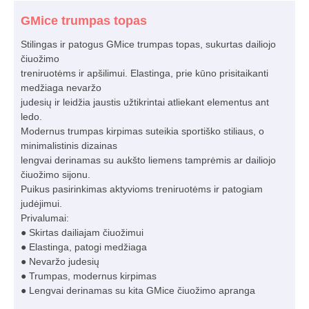
GMice trumpas topas
Stilingas ir patogus GMice trumpas topas, sukurtas dailiojo
čiuožimo
treniruotėms ir apšilimui. Elastinga, prie kūno prisitaikanti
medžiaga nevaržo
judesių ir leidžia jaustis užtikrintai atliekant elementus ant
ledo.
Modernus trumpas kirpimas suteikia sportiško stiliaus, o
minimalistinis dizainas
lengvai derinamas su aukšto liemens tamprėmis ar dailiojo
čiuožimo sijonu.
Puikus pasirinkimas aktyvioms treniruotėms ir patogiam
judėjimui.
Privalumai:
● Skirtas dailiajam čiuožimui
● Elastinga, patogi medžiaga
● Nevaržo judesių
● Trumpas, modernus kirpimas
● Lengvai derinamas su kita GMice čiuožimo apranga