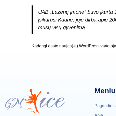
UAB „Lazerių įmonė“ buvo įkurta 19
įsikūrusi Kaune, joje dirba apie 2
mūsų visų gyvenimą.
Kadangi esate naujas(-a) WordPress vartotoja
Meniu
Pagrindinis
Apie