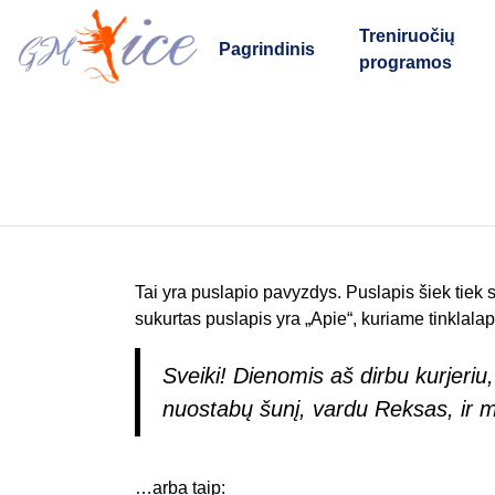
Treniruočių
Pagrindinis
programos
Tai yra puslapio pavyzdys. Puslapis šiek tiek 
sukurtas puslapis yra „Apie“, kuriame tinklalap
Sveiki! Dienomis aš dirbu kurjeriu,
nuostabų šunį, vardu Reksas, ir mėgs
…arba taip: