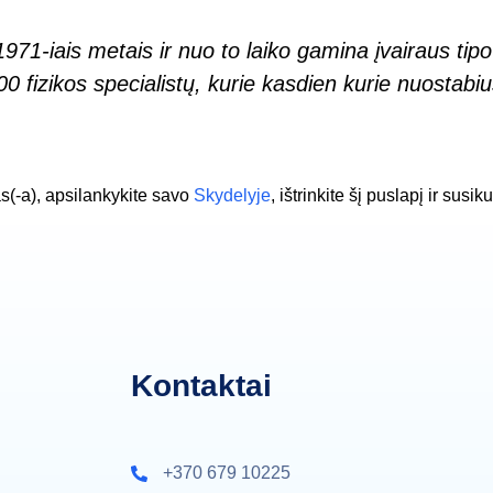
71-iais metais ir nuo to laiko gamina įvairaus tipo
000 fizikos specialistų, kurie kasdien kurie nuostab
s(-a), apsilankykite savo
Skydelyje
, ištrinkite šį puslapį ir sus
Kontaktai
+370 679 10225